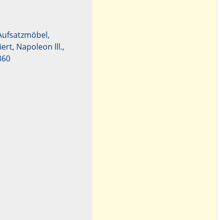
Aufsatzmöbel,
rt, Napoleon lll.,
860
e