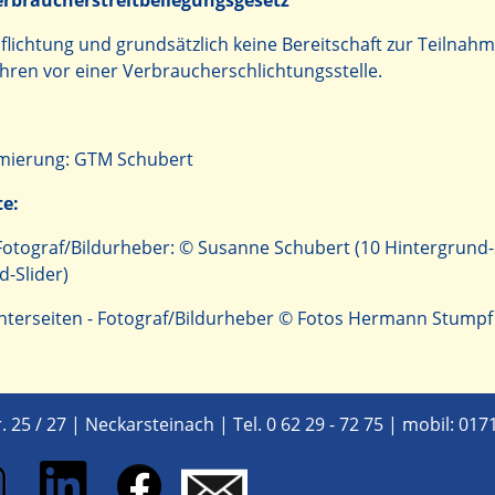
rbraucherstreitbeilegungsgesetz
flichtung und grundsätzlich keine Bereitschaft zur Teilnah
hren vor einer Verbraucherschlichtungsstelle.
mierung:
GTM Schubert
te:
 - Fotograf/Bildurheber: © Susanne Schubert (10 Hintergrun
d-Slider)
 Unterseiten - Fotograf/Bildurheber © Fotos Hermann Stumpf
25 / 27 | Neckarsteinach |
Tel. 0 62 29 - 72 75
|
mobil: 017