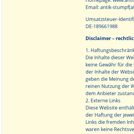
Homepage: www.anti
Email: antik-stumpf(a
Umsatzsteuer-Identi
DE-189661988
Disclaimer – rechtli
1. Haftungsbeschrän
Die Inhalte dieser W
keine Gewähr für die R
der Inhalte der Webs
geben die Meinung de
reinen Nutzung der W
dem Anbieter zustan
2. Externe Links
Diese Website enthält
der Haftung der jewei
Links die fremden In
waren keine Rechtsver