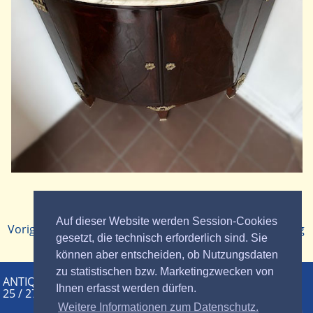
Zurück zur
Auf dieser Website werden Session-Cookies
Voriger Beitrag
Nächster Beitrag
Übersicht
gesetzt, die technisch erforderlich sind. Sie
können aber entscheiden, ob Nutzungsdaten
zu statistischen bzw. Marketingzwecken von
ANTIQUITÄTEN HERMANN STUMPF | Hauptstr.
Ihnen erfasst werden dürfen.
25 / 27 | Neckarsteinach |
Tel. 0 62 29 - 72 75
|
mobil: 0171 750 29 86
Weitere Informationen zum Datenschutz.