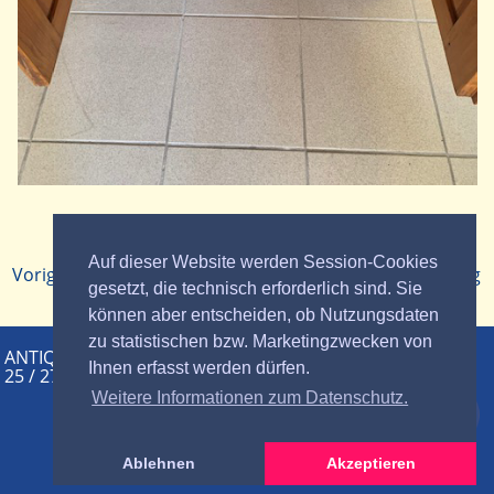
Zurück zur
Auf dieser Website werden Session-Cookies
Voriger Beitrag
|
|
Nächster Beitrag
Übersicht
gesetzt, die technisch erforderlich sind. Sie
können aber entscheiden, ob Nutzungsdaten
zu statistischen bzw. Marketingzwecken von
ANTIQUITÄTEN HERMANN STUMPF | Hauptstr.
Ihnen erfasst werden dürfen.
25 / 27 | Neckarsteinach |
Tel. 0 62 29 - 72 75
|
mobil: 0171 750 29 86
Weitere Informationen zum Datenschutz.
Ablehnen
Akzeptieren